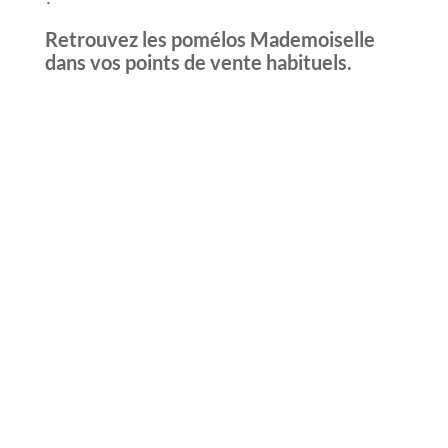
Retrouvez les pomélos Mademoiselle
dans vos points de vente habituels.
MADEMOISELLE : UNE
MARQUE DU GROUPE
FONTESTAD