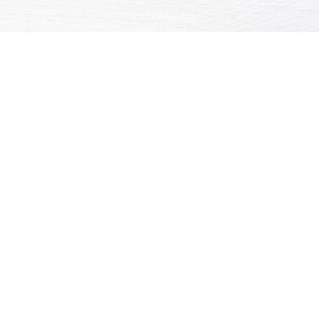
Ingrédients
1 cuillère à café de
mélange
4
épices
de l
‘huile d’olive
1
avocat
100 gr de
saumon
1
pomelos
rouge Mademoiselle
20
crevettes cuites
décortiquées
Recette
Coupez les deux pomelos en deux.
Récupérer la chair en gardant le jus